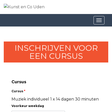
Toggl
naviga
INSCHRIJVEN VOOR
EEN CURSUS
Cursus
Cursus
*
Muziek individueel 1 x 14 dagen 30 minuten
Voorkeur weekdag